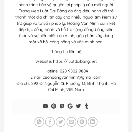
hành trình bảo vệ quyền lợi pháp lý của mỗi người.
Trang web Luật Đại Bàng do ông điều hành đã trở
thành một địa chỉ tin cậy cho nhiều người tìm kiếm sự
trợ giúp và tư vấn pháp lý. Hoàng Văn Minh cam kết
tiếp tục đồng hành và hỗ trợ cộng đồng bằng kiến
thức và sự hiểu biết của mình, góp phần xây dựng
một xã hội công bằng và văn minh hơn.
Thông tin liên hệ:
Website: https://luatdaibang.net
Hotline: 028 9802 9804
Email:
ceohoangvanminh@gmail.com
Địa chỉ: 292 Đ. Nguyễn Xí, Phường 13, Bình Thạnh, Hồ
Chí Minh, Việt Nam