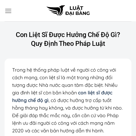
Chuyển
đến
nội
dung
Con Liệt Sĩ Được Hưởng Chế Độ Gì?
Quy Định Theo Pháp Luật
Trong hệ thống pháp luật về người có công với
cách mạng, con liệt sĩ là một trong những đối
tượng được Nhà nước quan tâm đặc biệt. Nhiều
gia đình liệt sĩ còn băn khoăn
con liệt sĩ được
hưởng chế độ gì
, có được hưởng trợ cấp tuất
hằng tháng hay không, và được hưởng từ khi nào.
Để giải đáp thắc mắc này, cần căn cứ vào Pháp
lệnh ưu đãi người có công với cách mạng năm
2020 và các văn bản hướng dẫn thi hành.