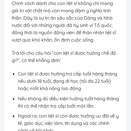
Chính sách dành cho con liệt sĩ không chỉ mang
giá trị vật chất mà còn mang đậm ý nghĩa tinh
thần. Đây là sự tri ân sâu sắc của Đảng và Nhà
nước đối với những người đã hy sinh vì Tổ quốc,
đồng thời là nguồn động viên để thân nhân liệt sĩ
vượt qua khó khăn, ổn định cuộc sống.
Trả lời cho câu hỏi “con liệt sĩ được hưởng chế độ
gì?”, có thể khẳng định:
Con liệt sĩ được hưởng trợ cấp tuất hàng tháng
nếu dưới 18 tuổi, đang đi học (tối đa 22 tuổi)
hoặc mất khả năng lao động.
Nếu không đủ điều kiện hưởng tuất hàng tháng
thì có thể nhận trợ cấp tuất một lần.
Ngoài ra, con liệt sĩ còn được hưởng ưu đãi về y
tế, giáo dục, việc làm, tín dụng và các chính
sách xã hội khác.