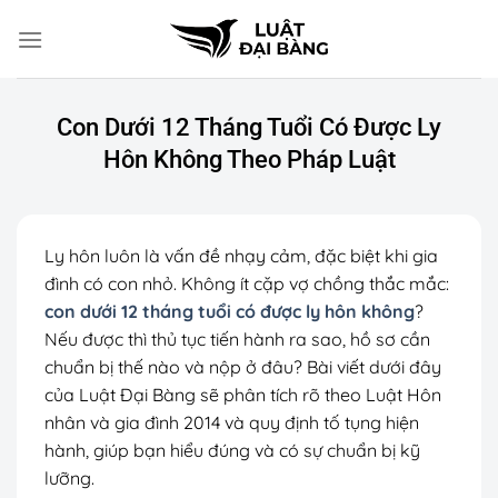
Chuyển
đến
nội
dung
Con Dưới 12 Tháng Tuổi Có Được Ly
Hôn Không Theo Pháp Luật
Ly hôn luôn là vấn đề nhạy cảm, đặc biệt khi gia
đình có con nhỏ. Không ít cặp vợ chồng thắc mắc:
con dưới 12 tháng tuổi có được ly hôn không
?
Nếu được thì thủ tục tiến hành ra sao, hồ sơ cần
chuẩn bị thế nào và nộp ở đâu? Bài viết dưới đây
của Luật Đại Bàng sẽ phân tích rõ theo Luật Hôn
nhân và gia đình 2014 và quy định tố tụng hiện
hành, giúp bạn hiểu đúng và có sự chuẩn bị kỹ
lưỡng.