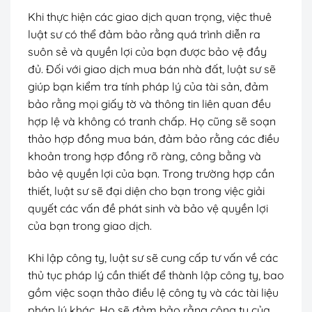
Khi thực hiện các giao dịch quan trọng, việc thuê
luật sư có thể đảm bảo rằng quá trình diễn ra
suôn sẻ và quyền lợi của bạn được bảo vệ đầy
đủ. Đối với giao dịch mua bán nhà đất, luật sư sẽ
giúp bạn kiểm tra tính pháp lý của tài sản, đảm
bảo rằng mọi giấy tờ và thông tin liên quan đều
hợp lệ và không có tranh chấp. Họ cũng sẽ soạn
thảo hợp đồng mua bán, đảm bảo rằng các điều
khoản trong hợp đồng rõ ràng, công bằng và
bảo vệ quyền lợi của bạn. Trong trường hợp cần
thiết, luật sư sẽ đại diện cho bạn trong việc giải
quyết các vấn đề phát sinh và bảo vệ quyền lợi
của bạn trong giao dịch.
Khi lập công ty, luật sư sẽ cung cấp tư vấn về các
thủ tục pháp lý cần thiết để thành lập công ty, bao
gồm việc soạn thảo điều lệ công ty và các tài liệu
pháp lý khác. Họ sẽ đảm bảo rằng công ty của