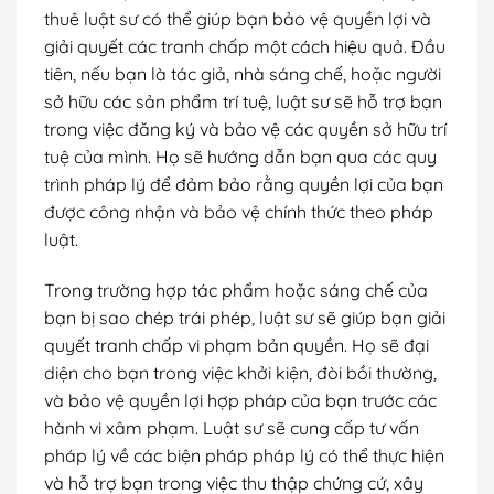
thuê luật sư có thể giúp bạn bảo vệ quyền lợi và
giải quyết các tranh chấp một cách hiệu quả. Đầu
tiên, nếu bạn là tác giả, nhà sáng chế, hoặc người
sở hữu các sản phẩm trí tuệ, luật sư sẽ hỗ trợ bạn
trong việc đăng ký và bảo vệ các quyền sở hữu trí
tuệ của mình. Họ sẽ hướng dẫn bạn qua các quy
trình pháp lý để đảm bảo rằng quyền lợi của bạn
được công nhận và bảo vệ chính thức theo pháp
luật.
Trong trường hợp tác phẩm hoặc sáng chế của
bạn bị sao chép trái phép, luật sư sẽ giúp bạn giải
quyết tranh chấp vi phạm bản quyền. Họ sẽ đại
diện cho bạn trong việc khởi kiện, đòi bồi thường,
và bảo vệ quyền lợi hợp pháp của bạn trước các
hành vi xâm phạm. Luật sư sẽ cung cấp tư vấn
pháp lý về các biện pháp pháp lý có thể thực hiện
và hỗ trợ bạn trong việc thu thập chứng cứ, xây