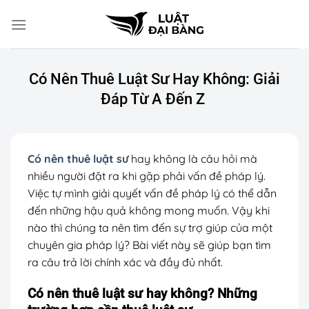
Chuyển
đến
nội
dung
Có Nên Thuê Luật Sư Hay Không: Giải
Đáp Từ A Đến Z
Có nên thuê luật sư
hay không là câu hỏi mà
nhiều người đặt ra khi gặp phải vấn đề pháp lý.
Việc tự mình giải quyết vấn đề pháp lý có thể dẫn
đến những hậu quả không mong muốn. Vậy khi
nào thì chúng ta nên tìm đến sự trợ giúp của một
chuyên gia pháp lý? Bài viết này sẽ giúp bạn tìm
ra câu trả lời chính xác và đầy đủ nhất.
Có nên thuê luật sư hay không? Những