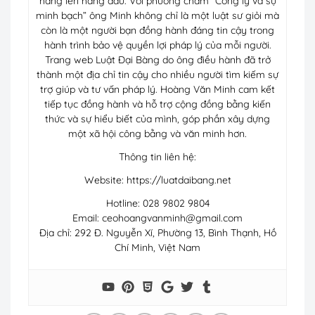
hàng lên hàng đầu. Với phương châm “Công lý và sự
minh bạch” ông Minh không chỉ là một luật sư giỏi mà
còn là một người bạn đồng hành đáng tin cậy trong
hành trình bảo vệ quyền lợi pháp lý của mỗi người.
Trang web Luật Đại Bàng do ông điều hành đã trở
thành một địa chỉ tin cậy cho nhiều người tìm kiếm sự
trợ giúp và tư vấn pháp lý. Hoàng Văn Minh cam kết
tiếp tục đồng hành và hỗ trợ cộng đồng bằng kiến
thức và sự hiểu biết của mình, góp phần xây dựng
một xã hội công bằng và văn minh hơn.
Thông tin liên hệ:
Website: https://luatdaibang.net
Hotline: 028 9802 9804
Email:
ceohoangvanminh@gmail.com
Địa chỉ: 292 Đ. Nguyễn Xí, Phường 13, Bình Thạnh, Hồ
Chí Minh, Việt Nam