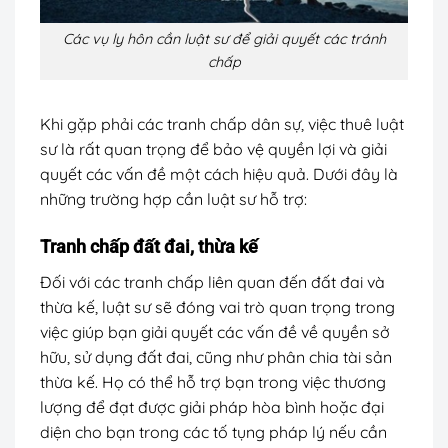
Các vụ ly hôn cần luật sư để giải quyết các tránh
chấp
Khi gặp phải các tranh chấp dân sự, việc thuê luật
sư là rất quan trọng để bảo vệ quyền lợi và giải
quyết các vấn đề một cách hiệu quả. Dưới đây là
những trường hợp cần luật sư hỗ trợ:
Tranh chấp đất đai, thừa kế
Đối với các tranh chấp liên quan đến đất đai và
thừa kế, luật sư sẽ đóng vai trò quan trọng trong
việc giúp bạn giải quyết các vấn đề về quyền sở
hữu, sử dụng đất đai, cũng như phân chia tài sản
thừa kế. Họ có thể hỗ trợ bạn trong việc thương
lượng để đạt được giải pháp hòa bình hoặc đại
diện cho bạn trong các tố tụng pháp lý nếu cần