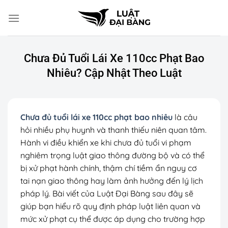
Chuyển
đến
nội
dung
Chưa Đủ Tuổi Lái Xe 110cc Phạt Bao
Nhiêu? Cập Nhật Theo Luật
Chưa đủ tuổi lái xe 110cc phạt bao nhiêu
là câu
hỏi nhiều phụ huynh và thanh thiếu niên quan tâm.
Hành vi điều khiển xe khi chưa đủ tuổi vi phạm
nghiêm trọng luật giao thông đường bộ và có thể
bị xử phạt hành chính, thậm chí tiềm ẩn nguy cơ
tai nạn giao thông hay làm ảnh hưởng đến lý lịch
pháp lý. Bài viết của Luật Đại Bàng sau đây sẽ
giúp bạn hiểu rõ quy định pháp luật liên quan và
mức xử phạt cụ thể được áp dụng cho trường hợp