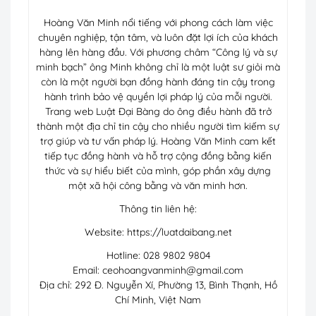
Hoàng Văn Minh nổi tiếng với phong cách làm việc
chuyên nghiệp, tận tâm, và luôn đặt lợi ích của khách
hàng lên hàng đầu. Với phương châm “Công lý và sự
minh bạch” ông Minh không chỉ là một luật sư giỏi mà
còn là một người bạn đồng hành đáng tin cậy trong
hành trình bảo vệ quyền lợi pháp lý của mỗi người.
Trang web Luật Đại Bàng do ông điều hành đã trở
thành một địa chỉ tin cậy cho nhiều người tìm kiếm sự
trợ giúp và tư vấn pháp lý. Hoàng Văn Minh cam kết
tiếp tục đồng hành và hỗ trợ cộng đồng bằng kiến
thức và sự hiểu biết của mình, góp phần xây dựng
một xã hội công bằng và văn minh hơn.
Thông tin liên hệ:
Website: https://luatdaibang.net
Hotline: 028 9802 9804
Email:
ceohoangvanminh@gmail.com
Địa chỉ: 292 Đ. Nguyễn Xí, Phường 13, Bình Thạnh, Hồ
Chí Minh, Việt Nam