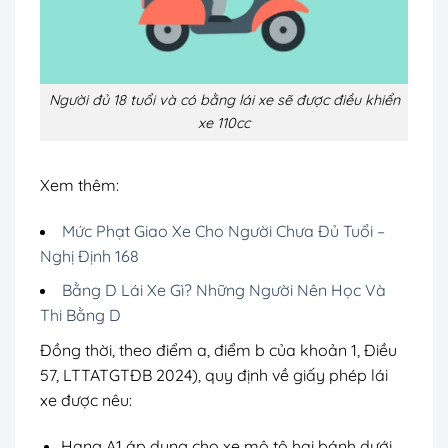
Người đủ 18 tuổi và có bằng lái xe sẽ được điều khiển
xe 110cc
Xem thêm:
Mức Phạt Giao Xe Cho Người Chưa Đủ Tuổi –
Nghị Định 168
Bằng D Lái Xe Gì? Những Người Nên Học Và
Thi Bằng D
Đồng thời, theo điểm a, điểm b của khoản 1, Điều
57, LTTATGTĐB 2024), quy định về giấy phép lái
xe được nêu:
Hạng A1 áp dụng cho xe mô tô hai bánh dưới