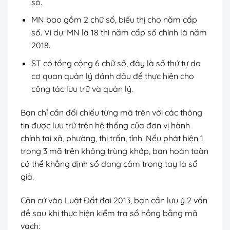
số.
MN bao gồm 2 chữ số, biểu thị cho năm cấp
sổ. Ví dụ: MN là 18 thì năm cấp sổ chính là năm
2018.
ST có tổng cộng 6 chữ số, đây là số thứ tự do
cơ quan quản lý đánh dấu để thực hiện cho
công tác lưu trữ và quản lý.
Bạn chỉ cần đối chiếu từng mã trên với các thông
tin được lưu trữ trên hệ thống của đơn vị hành
chính tại xã, phường, thị trấn, tỉnh. Nếu phát hiện 1
trong 3 mã trên không trùng khớp, bạn hoàn toàn
có thể khẳng định sổ đang cầm trong tay là sổ
giả.
Căn cứ vào Luật Đất đai 2013, bạn cần lưu ý 2 vấn
đề sau khi thực hiện kiểm tra sổ hồng bằng mã
vạch: