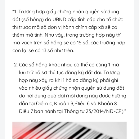
“1. Trường hợp giấy chứng nhận quyền sử dụng
đất (sổ hồng) do UBND cấp tỉnh cấp cho tổ chức
thì trước mã số đơn vị hành chính cấp xã sẽ có
thêm mã tỉnh. Như vậy, trong trường hợp này thì
mã vạch trên sổ hồng sẽ có 15 số, các trường hợp
còn lại sẽ có 13 số như trên.
Các sổ hồng khác nhau có thể có cùng 1 mã
lưu trữ hồ sơ thủ tục đăng ký đất đai. Trường
hợp này xảy ra khi 1 hồ sơ đăng ký phải ghi
vào nhiều giấy chứng nhận quyền sử dụng đất
do nội dung quá dài (nội dung này được hướng
dẫn tại Điểm c, Khoản 9, Điều 6 và Khoản 8
Điều 7 ban hành tại Thông tư 23/2014/NĐ-CP).”