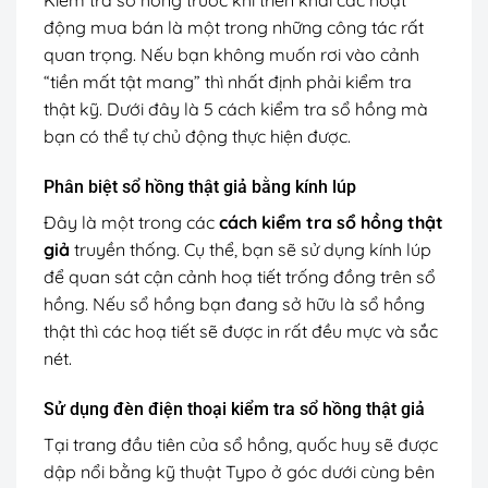
Kiểm tra sổ hồng trước khi triển khai các hoạt
động mua bán là một trong những công tác rất
quan trọng. Nếu bạn không muốn rơi vào cảnh
“tiền mất tật mang” thì nhất định phải kiểm tra
thật kỹ. Dưới đây là 5 cách kiểm tra sổ hồng mà
bạn có thể tự chủ động thực hiện được.
Phân biệt sổ hồng thật giả bằng kính lúp
Đây là một trong các
cách kiểm tra sổ hồng thật
giả
truyền thống. Cụ thể, bạn sẽ sử dụng kính lúp
để quan sát cận cảnh hoạ tiết trống đồng trên sổ
hồng. Nếu sổ hồng bạn đang sở hữu là sổ hồng
thật thì các hoạ tiết sẽ được in rất đều mực và sắc
nét.
Sử dụng đèn điện thoại kiểm tra sổ hồng thật giả
Tại trang đầu tiên của sổ hồng, quốc huy sẽ được
dập nổi bằng kỹ thuật Typo ở góc dưới cùng bên