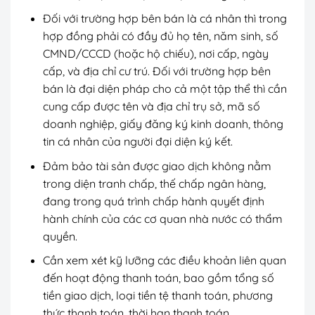
Đối với trường hợp bên bán là cá nhân thì trong
hợp đồng phải có đầy đủ họ tên, năm sinh, số
CMND/CCCD (hoặc hộ chiếu), nơi cấp, ngày
cấp, và địa chỉ cư trú. Đối với trường hợp bên
bán là đại diện pháp cho cả một tập thể thì cần
cung cấp được tên và địa chỉ trụ sở, mã số
doanh nghiệp, giấy đăng ký kinh doanh, thông
tin cá nhân của người đại diện ký kết.
Đảm bảo tài sản được giao dịch không nằm
trong diện tranh chấp, thế chấp ngân hàng,
đang trong quá trình chấp hành quyết định
hành chính của các cơ quan nhà nước có thẩm
quyền.
Cần xem xét kỹ lưỡng các điều khoản liên quan
đến hoạt động thanh toán, bao gồm tổng số
tiền giao dịch, loại tiền tệ thanh toán, phương
thức thanh toán, thời hạn thanh toán,…