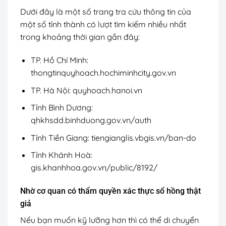
Dưới đây là một số trang tra cứu thông tin của
một số tỉnh thành có lượt tìm kiếm nhiều nhất
trong khoảng thời gian gần đây:
TP. Hồ Chí Minh:
thongtinquyhoach.hochiminhcity.gov.vn
TP. Hà Nội: quyhoach.hanoi.vn
Tỉnh Bình Dương:
qhkhsdd.binhduong.gov.vn/auth
Tỉnh Tiền Giang: tiengianglis.vbgis.vn/ban-do
Tỉnh Khánh Hoà:
gis.khanhhoa.gov.vn/public/8192/
Nhờ cơ quan có thẩm quyền xác thực sổ hồng thật
giả
Nếu bạn muốn kỹ lưỡng hơn thì có thể di chuyển