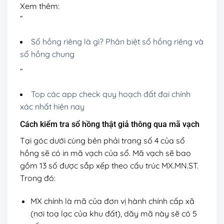
Xem thêm:
“
Sổ hồng riêng là gì? Phân biệt sổ hồng riêng và
sổ hồng chung
”
Top các app check quy hoạch đất đai chính
xác nhất hiện nay
Cách kiểm tra sổ hồng thật giả thông qua mã vạch
Tại góc dưới cùng bên phải trang số 4 của sổ
hồng sẽ có in mã vạch của sổ. Mã vạch sẽ bao
gồm 13 số được sắp xếp theo cấu trúc MX.MN.ST.
Trong đó:
MX chính là mã của đơn vị hành chính cấp xã
(nơi toạ lạc của khu đất), dãy mã này sẽ có 5