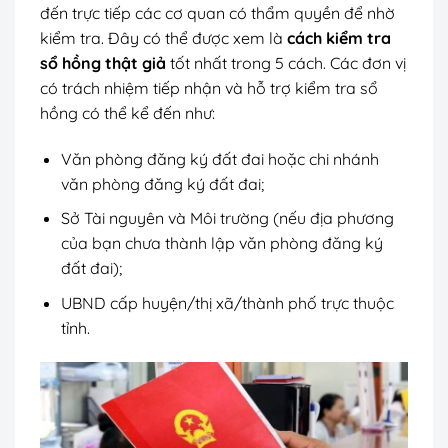
đến trực tiếp các cơ quan có thẩm quyền để nhờ
kiểm tra. Đây có thể được xem là
cách kiểm tra
sổ hồng thật giả
tốt nhất trong 5 cách. Các đơn vị
có trách nhiệm tiếp nhận và hỗ trợ kiểm tra sổ
hồng có thể kể đến như:
Văn phòng đăng ký đất đai hoặc chi nhánh
văn phòng đăng ký đất đai;
Sở Tài nguyên và Môi trường (nếu địa phương
của bạn chưa thành lập văn phòng đăng ký
đất đai);
UBND cấp huyện/thị xã/thành phố trực thuộc
tỉnh.