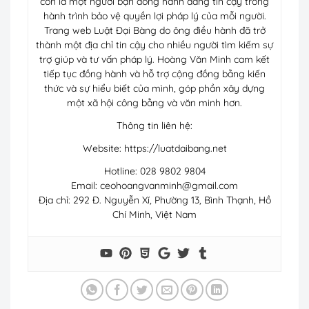
còn là một người bạn đồng hành đáng tin cậy trong
hành trình bảo vệ quyền lợi pháp lý của mỗi người.
Trang web Luật Đại Bàng do ông điều hành đã trở
thành một địa chỉ tin cậy cho nhiều người tìm kiếm sự
trợ giúp và tư vấn pháp lý. Hoàng Văn Minh cam kết
tiếp tục đồng hành và hỗ trợ cộng đồng bằng kiến
thức và sự hiểu biết của mình, góp phần xây dựng
một xã hội công bằng và văn minh hơn.
Thông tin liên hệ:
Website: https://luatdaibang.net
Hotline: 028 9802 9804
Email:
ceohoangvanminh@gmail.com
Địa chỉ: 292 Đ. Nguyễn Xí, Phường 13, Bình Thạnh, Hồ
Chí Minh, Việt Nam