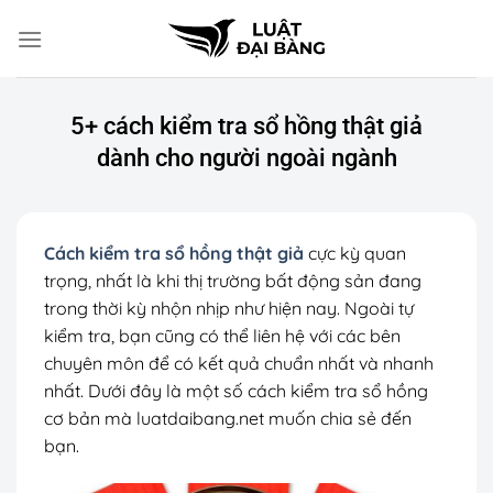
Chuyển
đến
nội
dung
5+ cách kiểm tra sổ hồng thật giả
dành cho người ngoài ngành
Cách kiểm tra sổ hồng thật giả
cực kỳ quan
trọng, nhất là khi thị trường bất động sản đang
trong thời kỳ nhộn nhịp như hiện nay. Ngoài tự
kiểm tra, bạn cũng có thể liên hệ với các bên
chuyên môn để có kết quả chuẩn nhất và nhanh
nhất. Dưới đây là một số cách kiểm tra sổ hồng
cơ bản mà luatdaibang.net muốn chia sẻ đến
bạn.