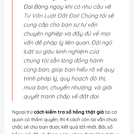
Đại Bàng ngay khi có nhu cầu về
Tư Vấn Luật Đất Đai
! Chúng tôi sẽ
cung cấp cho bạn sự tư vấn
chuyên nghiệp và đầy đủ về mọi
vấn đề pháp lý liên quan. Đội ngũ
luật sư giàu kinh nghiệm của
chúng tôi sẵn lòng đồng hành
cùng bạn, giúp bạn hiểu rõ về quy
trình pháp lý, quy hoạch đô thị,
mua bán, chuyển nhượng, và giải
quyết tranh chấp về đất đai.
Ngoại trừ
cách kiểm tra sổ hồng thật giả
tại cơ
quan có thẩm quyền, thì 4 cách còn lại vẫn chưa
chắc sẽ cho bạn được kết quả tốt nhất. Bởi, sổ