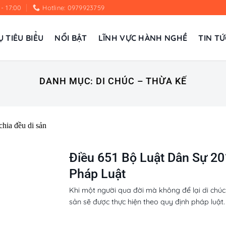
 - 17:00
Hotline: 0979923759
Ụ TIÊU BIỂU
NỔI BẬT
LĨNH VỰC HÀNH NGHỀ
TIN TỨ
DANH MỤC:
DI CHÚC – THỪA KẾ
Điều 651 Bộ Luật Dân Sự 2
Pháp Luật
Khi một người qua đời mà không để lại di chúc
sản sẽ được thực hiện theo quy định pháp luật. 