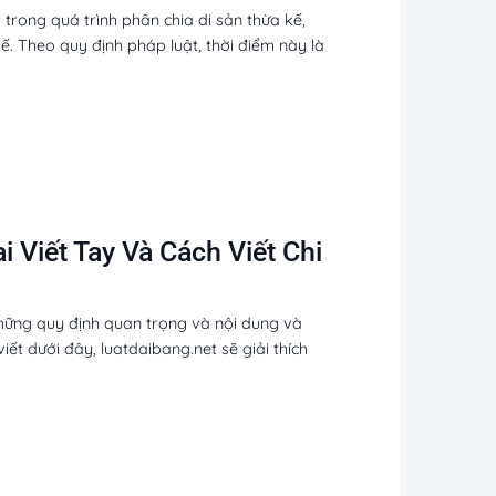
trong quá trình phân chia di sản thừa kế,
ế. Theo quy định pháp luật, thời điểm này là
 Viết Tay Và Cách Viết Chi
những quy định quan trọng và nội dung và
ết dưới đây, luatdaibang.net sẽ giải thích