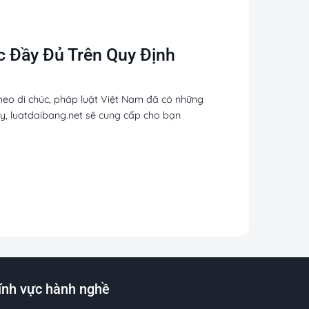
c Đầy Đủ Trên Quy Định
heo di chúc, pháp luật Việt Nam đã có những
này, luatdaibang.net sẽ cung cấp cho bạn
ĩnh vực hành nghề