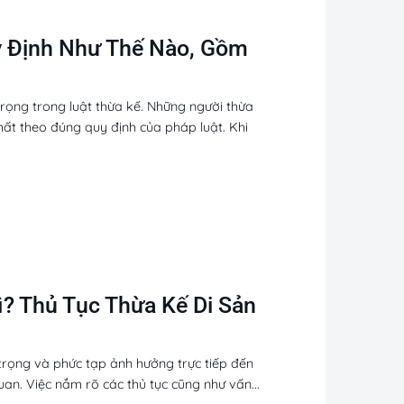
y Định Như Thế Nào, Gồm
rọng trong luật thừa kế. Những người thừa
ất theo đúng quy định của pháp luật. Khi
ì? Thủ Tục Thừa Kế Di Sản
trọng và phức tạp ảnh hưởng trực tiếp đến
uan. Việc nắm rõ các thủ tục cũng như vấn...