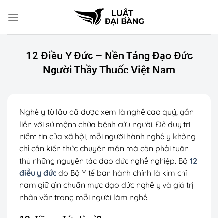
Chuyển
đến
nội
dung
12 Điều Y Đức – Nền Tảng Đạo Đức
Người Thầy Thuốc Việt Nam
Nghề y từ lâu đã được xem là nghề cao quý, gắn
liền với sứ mệnh chữa bệnh cứu người. Để duy trì
niềm tin của xã hội, mỗi người hành nghề y không
chỉ cần kiến thức chuyên môn mà còn phải tuân
thủ những nguyên tắc đạo đức nghề nghiệp. Bộ
12
điều y đức
do Bộ Y tế ban hành chính là kim chỉ
nam giữ gìn chuẩn mực đạo đức nghề y và giá trị
nhân văn trong mỗi người làm nghề.