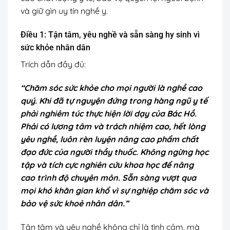
và giữ gìn uy tín nghề y.
Điều 1: Tận tâm, yêu nghề và sẵn sàng hy sinh vì
sức khỏe nhân dân
Trích dẫn đầy đủ:
“Chăm sóc sức khỏe cho mọi người là nghề cao
quý. Khi đã tự nguyện đứng trong hàng ngũ y tế
phải nghiêm túc thực hiện lời dạy của Bác Hồ.
Phải có lương tâm và trách nhiệm cao, hết lòng
yêu nghề, luôn rèn luyện nâng cao phẩm chất
đạo đức của người thầy thuốc. Không ngừng học
tập và tích cực nghiên cứu khoa học để nâng
cao trình độ chuyên môn. Sẵn sàng vượt qua
mọi khó khăn gian khổ vì sự nghiệp chăm sóc và
bảo vệ sức khoẻ nhân dân.”
Tận tâm và yêu nghề không chỉ là tình cảm, mà