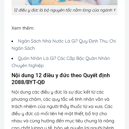
12 điều y đức là bộ nguyên tắc nằm lòng của ngành Y
Xem thêm:
Ngân Sách Nhà Nước Là Gì? Quy Định Thu, Chi
Ngân Sách
Quân Nhân Là Gì? Các Cấp Bậc Quân Nhân
Chuyên Nghiệp
Nội dung 12 điều y đức theo Quyết định
2088/BYT-QĐ
Nội dung các điều y đức là sự đúc kết từ các
phương châm, các quy tắc về tính nhân văn và
trách nhiệm của người thầy thuốc từ xa xưa. Các
điều y đức có mối liên hệ mật thiết, bổ trợ cho
nhau và cùng hướng đến mục tiêu chung là nâng
cao chất lượng y tế, bảo vệ quyền lợi người bệnh