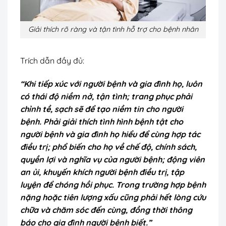
Giải thích rõ ràng và tận tình hỗ trợ cho bệnh nhân
Trích dẫn đầy đủ:
“Khi tiếp xúc với người bệnh và gia đình họ, luôn
có thái độ niềm nở, tận tình; trang phục phải
chỉnh tề, sạch sẽ để tạo niềm tin cho người
bệnh. Phải giải thích tình hình bệnh tật cho
người bệnh và gia đình họ hiểu để cùng hợp tác
điều trị; phổ biến cho họ về chế độ, chính sách,
quyền lợi và nghĩa vụ của người bệnh; động viên
an ủi, khuyến khích người bệnh điều trị, tập
luyện để chóng hồi phục. Trong trường hợp bệnh
nặng hoặc tiên lượng xấu cũng phải hết lòng cứu
chữa và chăm sóc đến cùng, đồng thời thông
báo cho gia đình người bệnh biết.”