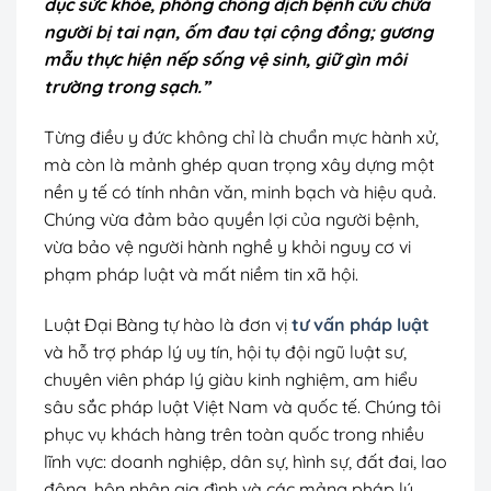
dục sức khỏe, phòng chống dịch bệnh cứu chữa
người bị tai nạn, ốm đau tại cộng đồng; gương
mẫu thực hiện nếp sống vệ sinh, giữ gìn môi
trường trong sạch.”
Từng điều y đức không chỉ là chuẩn mực hành xử,
mà còn là mảnh ghép quan trọng xây dựng một
nền y tế có tính nhân văn, minh bạch và hiệu quả.
Chúng vừa đảm bảo quyền lợi của người bệnh,
vừa bảo vệ người hành nghề y khỏi nguy cơ vi
phạm pháp luật và mất niềm tin xã hội.
Luật Đại Bàng tự hào là đơn vị
tư vấn pháp luật
và hỗ trợ pháp lý uy tín, hội tụ đội ngũ luật sư,
chuyên viên pháp lý giàu kinh nghiệm, am hiểu
sâu sắc pháp luật Việt Nam và quốc tế. Chúng tôi
phục vụ khách hàng trên toàn quốc trong nhiều
lĩnh vực: doanh nghiệp, dân sự, hình sự, đất đai, lao
động, hôn nhân gia đình và các mảng pháp lý