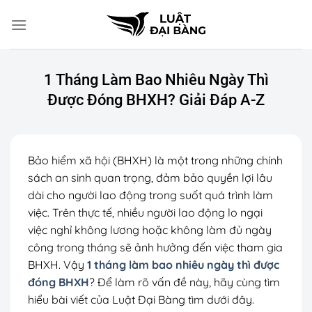
Chuyển
đến
nội
dung
1 Tháng Làm Bao Nhiêu Ngày Thì
Được Đóng BHXH? Giải Đáp A-Z
Bảo hiểm xã hội (BHXH) là một trong những chính
sách an sinh quan trọng, đảm bảo quyền lợi lâu
dài cho người lao động trong suốt quá trình làm
việc. Trên thực tế, nhiều người lao động lo ngại
việc nghỉ không lương hoặc không làm đủ ngày
công trong tháng sẽ ảnh hưởng đến việc tham gia
BHXH. Vậy
1 tháng làm bao nhiêu ngày thì được
đóng BHXH
? Để làm rõ vấn đề này, hãy cùng tìm
hiểu bài viết của Luật Đại Bàng tìm dưới đây.