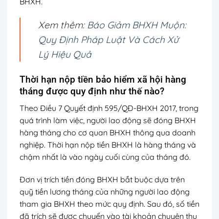
BHXH.
Xem thêm:
Báo Giảm BHXH Muộn:
Quy Định Pháp Luật Và Cách Xử
Lý Hiệu Quả
Thời hạn nộp tiền bảo hiểm xã hội hàng
tháng được quy định như thế nào?
Theo Điều 7 Quyết định 595/QĐ-BHXH 2017, trong
quá trình làm việc, người lao động sẽ đóng BHXH
hàng tháng cho cơ quan BHXH thông qua doanh
nghiệp. Thời hạn nộp tiền BHXH là hàng tháng và
chậm nhất là vào ngày cuối cùng của tháng đó.
Đơn vị trích tiền đóng BHXH bắt buộc dựa trên
quỹ tiền lương tháng của những người lao động
tham gia BHXH theo mức quy định. Sau đó, số tiền
đã trích sẽ được chuyển vào tài khoản chuyên thu