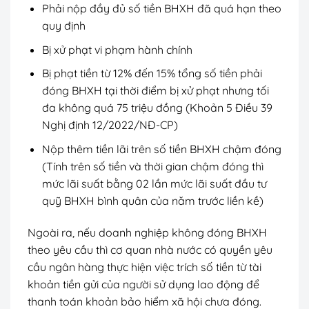
Phải nộp đầy đủ số tiền BHXH đã quá hạn theo
quy định
Bị xử phạt vi phạm hành chính
Bị phạt tiền từ 12% đến 15% tổng số tiền phải
đóng BHXH tại thời điểm bị xử phạt nhưng tối
đa không quá 75 triệu đồng (Khoản 5 Điều 39
Nghị định 12/2022/NĐ-CP)
Nộp thêm tiền lãi trên số tiền BHXH chậm đóng
(Tính trên số tiền và thời gian chậm đóng thì
mức lãi suất bằng 02 lần mức lãi suất đầu tư
quỹ BHXH bình quân của năm trước liền kề)
Ngoài ra, nếu doanh nghiệp không đóng BHXH
theo yêu cầu thì cơ quan nhà nước có quyền yêu
cầu ngân hàng thực hiện việc trích số tiền từ tài
khoản tiền gửi của người sử dụng lao động để
thanh toán khoản bảo hiểm xã hội chưa đóng.