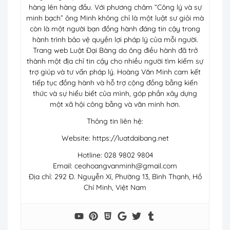
hàng lên hàng đầu. Với phương châm “Công lý và sự
minh bạch” ông Minh không chỉ là một luật sư giỏi mà
còn là một người bạn đồng hành đáng tin cậy trong
hành trình bảo vệ quyền lợi pháp lý của mỗi người.
Trang web Luật Đại Bàng do ông điều hành đã trở
thành một địa chỉ tin cậy cho nhiều người tìm kiếm sự
trợ giúp và tư vấn pháp lý. Hoàng Văn Minh cam kết
tiếp tục đồng hành và hỗ trợ cộng đồng bằng kiến
thức và sự hiểu biết của mình, góp phần xây dựng
một xã hội công bằng và văn minh hơn.
Thông tin liên hệ:
Website: https://luatdaibang.net
Hotline: 028 9802 9804
Email:
ceohoangvanminh@gmail.com
Địa chỉ: 292 Đ. Nguyễn Xí, Phường 13, Bình Thạnh, Hồ
Chí Minh, Việt Nam