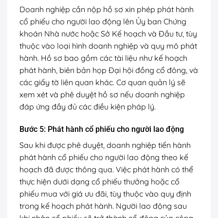
Doanh nghiệp cần nộp hồ sơ xin phép phát hành
cổ phiếu cho người lao động lên Ủy ban Chứng
khoán Nhà nước hoặc Sở Kế hoạch và Đầu tư, tùy
thuộc vào loại hình doanh nghiệp và quy mô phát
hành. Hồ sơ bao gồm các tài liệu như kế hoạch
phát hành, biên bản họp Đại hội đồng cổ đông, và
các giấy tờ liên quan khác. Cơ quan quản lý sẽ
xem xét và phê duyệt hồ sơ nếu doanh nghiệp
đáp ứng đầy đủ các điều kiện pháp lý.
Bước 5: Phát hành cổ phiếu cho người lao động
Sau khi được phê duyệt, doanh nghiệp tiến hành
phát hành cổ phiếu cho người lao động theo kế
hoạch đã được thông qua. Việc phát hành có thể
thực hiện dưới dạng cổ phiếu thưởng hoặc cổ
phiếu mua với giá ưu đãi, tùy thuộc vào quy định
trong kế hoạch phát hành. Người lao động sau
khi nhận cổ phiếu sẽ trở thành cổ đông của công