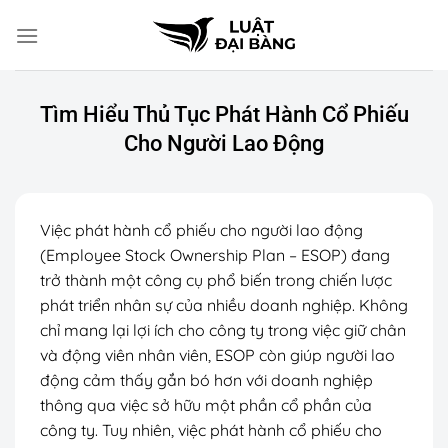
Chuyển
đến
nội
dung
Tìm Hiểu Thủ Tục Phát Hành Cổ Phiếu
Cho Người Lao Động
Việc phát hành cổ phiếu cho người lao động
(Employee Stock Ownership Plan – ESOP) đang
trở thành một công cụ phổ biến trong chiến lược
phát triển nhân sự của nhiều doanh nghiệp. Không
chỉ mang lại lợi ích cho công ty trong việc giữ chân
và động viên nhân viên, ESOP còn giúp người lao
động cảm thấy gắn bó hơn với doanh nghiệp
thông qua việc sở hữu một phần cổ phần của
công ty. Tuy nhiên, việc phát hành cổ phiếu cho