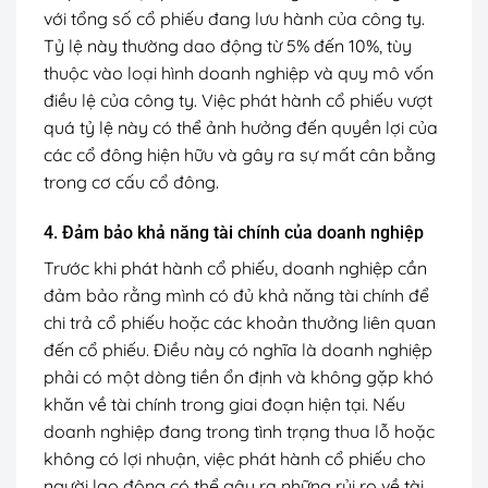
với tổng số cổ phiếu đang lưu hành của công ty.
Tỷ lệ này thường dao động từ 5% đến 10%, tùy
thuộc vào loại hình doanh nghiệp và quy mô vốn
điều lệ của công ty. Việc phát hành cổ phiếu vượt
quá tỷ lệ này có thể ảnh hưởng đến quyền lợi của
các cổ đông hiện hữu và gây ra sự mất cân bằng
trong cơ cấu cổ đông.
4. Đảm bảo khả năng tài chính của doanh nghiệp
Trước khi phát hành cổ phiếu, doanh nghiệp cần
đảm bảo rằng mình có đủ khả năng tài chính để
chi trả cổ phiếu hoặc các khoản thưởng liên quan
đến cổ phiếu. Điều này có nghĩa là doanh nghiệp
phải có một dòng tiền ổn định và không gặp khó
khăn về tài chính trong giai đoạn hiện tại. Nếu
doanh nghiệp đang trong tình trạng thua lỗ hoặc
không có lợi nhuận, việc phát hành cổ phiếu cho
người lao động có thể gây ra những rủi ro về tài