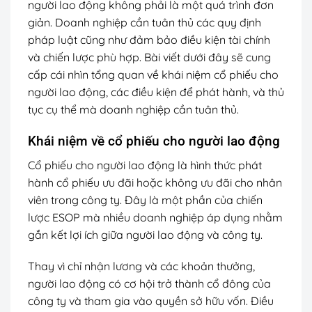
người lao động không phải là một quá trình đơn
giản. Doanh nghiệp cần tuân thủ các quy định
pháp luật cũng như đảm bảo điều kiện tài chính
và chiến lược phù hợp. Bài viết dưới đây sẽ cung
cấp cái nhìn tổng quan về khái niệm cổ phiếu cho
người lao động, các điều kiện để phát hành, và thủ
tục cụ thể mà doanh nghiệp cần tuân thủ.
Khái niệm về cổ phiếu cho người lao động
Cổ phiếu cho người lao động là hình thức phát
hành cổ phiếu ưu đãi hoặc không ưu đãi cho nhân
viên trong công ty. Đây là một phần của chiến
lược ESOP mà nhiều doanh nghiệp áp dụng nhằm
gắn kết lợi ích giữa người lao động và công ty.
Thay vì chỉ nhận lương và các khoản thưởng,
người lao động có cơ hội trở thành cổ đông của
công ty và tham gia vào quyền sở hữu vốn. Điều